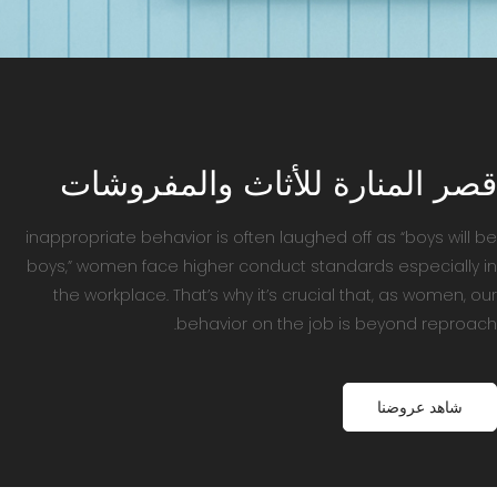
قصر المنارة للأثاث والمفروشات
inappropriate behavior is often laughed off as “boys will be
boys,” women face higher conduct standards especially in
the workplace. That’s why it’s crucial that, as women, our
behavior on the job is beyond reproach.
شاهد عروضنا