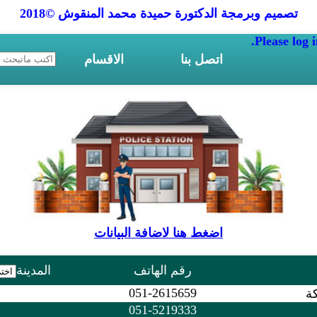
تصميم وبرمجة الدكتورة حميدة محمد المنقوش ©2018
Please log i
اتصل بنا
الاقسام
اضغط هنا لاضافة البيانات
رقم الهاتف
المدينة
051-2615659
كة
م
051-5219333
م