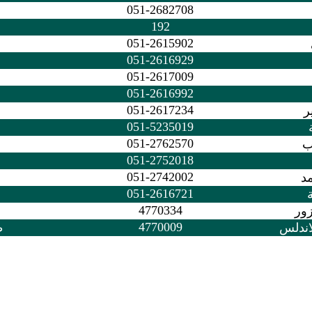
051-2682708
م
192
م
051-2615902
م
051-2616929
م
051-2617009
م
051-2616992
م
051-2617234
م
051-5235019
م
051-2762570
ب
م
051-2752018
م
051-2742002
د
م
051-2616721
م
4770334
زور
4770009
اندلس
ط