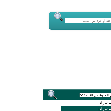
صراتة
صراتة