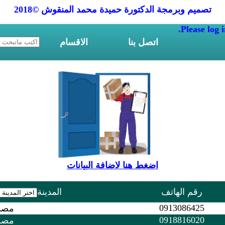
تصميم وبرمجة الدكتورة حميدة محمد المنقوش ©2018
Please log i
اتصل بنا
الاقسام
اضغط هنا لاضافة البيانات
رقم الهاتف
المدينة
0913086425
مصر
0918816020
مصر