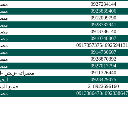
0927234144
مصر
0923839406
مصر
0912099790
مصر
0928732941
مصر
0913786140
مصر
0910748807
مصر
0925941319 /0917357
مصر
0914730607
مصر
0928870392
مصر
0927017794
مصر
0911326440
مصراتة -زليتن -
0923429075
الخ
218922696160
جميع المد
0923386478 /0913386
مصر